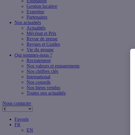
Estimation
Gestion locative
Expertise
Partenaires
Nos actualités
Actualités
Mécénat et Prix
Revue de presse
Revues et Guides
Vie du groupe
Qui sommes-nous ?
Recrutement
Nos valeurs et engagements
Nos chiffres clés
International
Nos conseils
Nos biens vendus
Toutes nos actualités
Nous contacter
Favoris
FR
EN