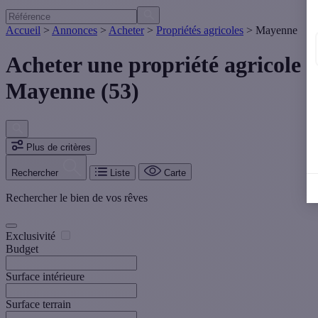
Accueil
>
Annonces
>
Acheter
>
Propriétés agricoles
>
Mayenne
Acheter une propriété agricole
Mayenne (53)
Plus de critères
Rechercher
Liste
Carte
Rechercher le bien de vos rêves
Exclusivité
Budget
Surface intérieure
Surface terrain