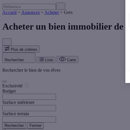
Accueil
>
Annonces
>
Acheter
>
Gers
Acheter un bien immobilier de p
Plus de critères
Rechercher
Liste
Carte
Rechercher le bien de vos rêves
Exclusivité
Budget
Surface intérieure
Surface terrain
Rechercher
Fermer