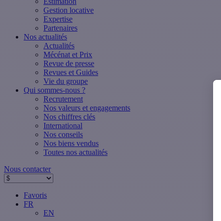
Estimation
Gestion locative
Expertise
Partenaires
Nos actualités
Actualités
Mécénat et Prix
Revue de presse
Revues et Guides
Vie du groupe
Qui sommes-nous ?
Recrutement
Nos valeurs et engagements
Nos chiffres clés
International
Nos conseils
Nos biens vendus
Toutes nos actualités
Nous contacter
Favoris
FR
EN