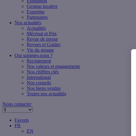
Estimation
Gestion locative
Expertise
Partenaires
Nos actualités
Actualités
Mécénat et Prix
Revue de presse
Revues et Guides
Vie du groupe
Qui sommes-nous ?
Recrutement
Nos valeurs et engagements
Nos chiffres clés
International
Nos conseils
Nos biens vendus
Toutes nos actualités
Nous contacter
Favoris
FR
EN