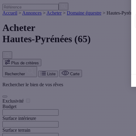
Accueil
>
Annonces
>
Acheter
>
Domaine équestre
>
Hautes-Pyréné
Acheter
Hautes-Pyrénées (65)
Plus de critères
Rechercher
Liste
Carte
Rechercher le bien de vos rêves
Exclusivité
Budget
Surface intérieure
Surface terrain