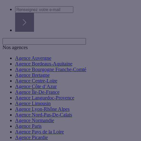
Nos agences
Agence Auvergne
Agence Bordeaux-Aquitaine
Agence Bourgogne Franche-Comté
Agence Bretagne
Agence Centre-Loire
Agence Côte d’Azur
Agence Île-De-France
Agence Languedoc-Provence
Agence Limousin
Agence Lyon-Rhône Alpes
Agence Nord-Pas-De-Calais
Agence Normandie
Agence Paris
Agence Pays de la Loire
Agence Picardie