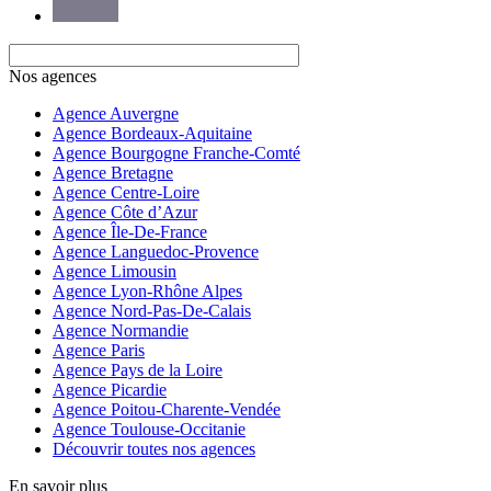
Nos agences
Agence Auvergne
Agence Bordeaux-Aquitaine
Agence Bourgogne Franche-Comté
Agence Bretagne
Agence Centre-Loire
Agence Côte d’Azur
Agence Île-De-France
Agence Languedoc-Provence
Agence Limousin
Agence Lyon-Rhône Alpes
Agence Nord-Pas-De-Calais
Agence Normandie
Agence Paris
Agence Pays de la Loire
Agence Picardie
Agence Poitou-Charente-Vendée
Agence Toulouse-Occitanie
Découvrir toutes nos agences
En savoir plus