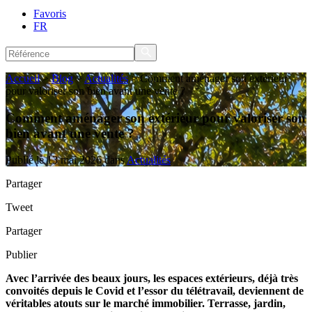
Favoris
FR
Accueil
>
Blog
>
Actualités
>
Comment aménager son extérieur
pour valoriser son bien avant une vente ?
Comment aménager son extérieur pour valoriser son
bien avant une vente ?
Publié le 13 mai 2026 dans
Actualités
Partager
Tweet
Partager
Publier
Avec l’arrivée des beaux jours, les espaces extérieurs, déjà très
convoités depuis le Covid et l’essor du télétravail, deviennent de
véritables atouts sur le marché immobilier. Terrasse, jardin,