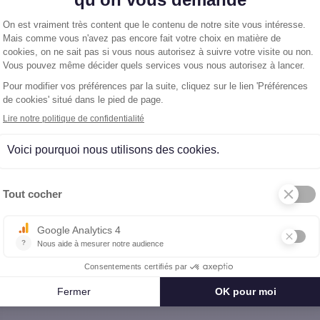
9
Vendu
Appartement
à Paris 16ème (75)
5 pièces
-
117.79 m²