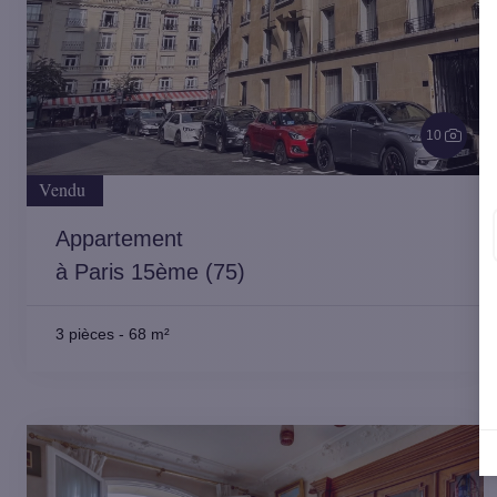
10
Vendu
Appartement
à Paris 15ème (75)
3 pièces
-
68 m²