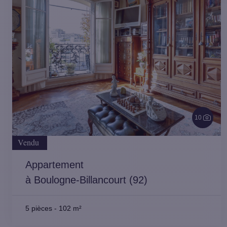
10
Vendu
Appartement
à Boulogne-Billancourt (92)
5 pièces
-
102 m²