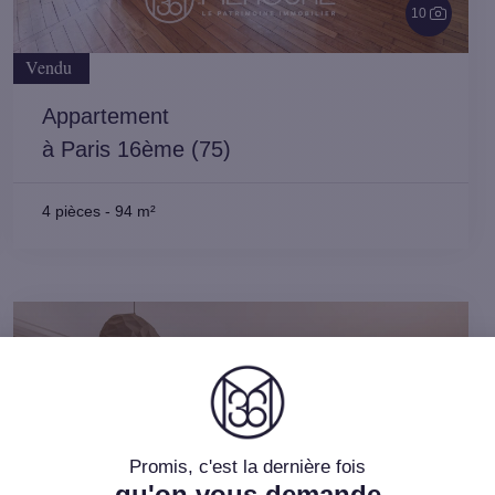
10
Vendu
Appartement
à Paris 16ème (75)
4 pièces
-
94 m²